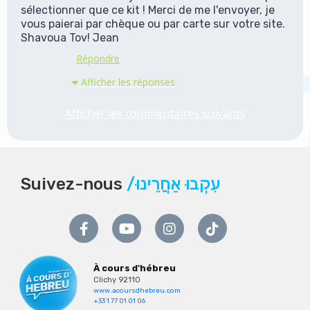
sélectionner que ce kit ! Merci de me l'envoyer, je
vous paierai par chèque ou par carte sur votre site.
Shavoua Tov! Jean
Répondre
Afficher les réponses
Afficher les commentaires suivants
Suivez-nous
/עִקְבוּ אַחֲרֵינוּ
À cours d'hébreu
Clichy 92110
www.acoursdhebreu.com
+33 1 77 01 01 06