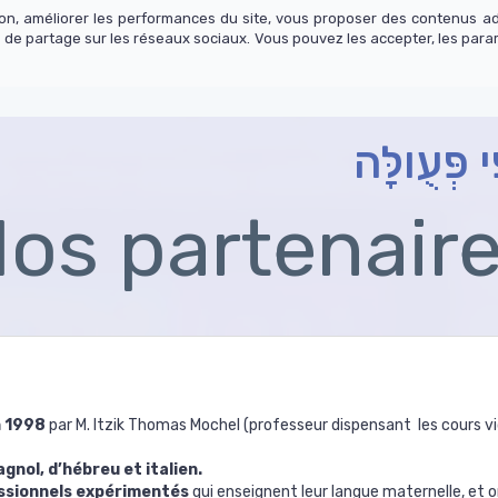
tion, améliorer les performances du site, vous proposer des contenus a
 de partage sur les réseaux sociaux. Vous pouvez les accepter, les para
os cours
Actualité
Contact
S'abonner
י פְּעֻולָּה
os partenair
n 1998
par M. Itzik Thomas Mochel (professeur dispensant les cours v
gnol, d’hébreu et italien.
ssionnels expérimentés
qui enseignent leur langue maternelle, et o