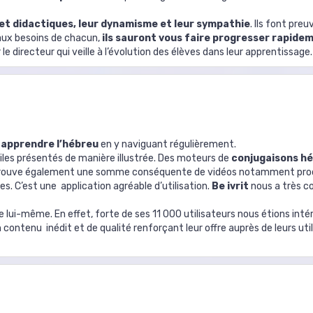
 et didactiques, leur dynamisme et leur sympathie
. Ils font pre
 aux besoins de chacun,
ils sauront vous faire progresser rapide
 directeur qui veille à l’évolution des élèves dans leur apprentissage.
r apprendre l’hébreu
en y naviguant régulièrement.
iles présentés de manière illustrée. Des moteurs de
conjugaisons h
y trouve également une somme conséquente de vidéos notamment produ
es. C’est une application agréable d’utilisation.
Be ivrit
nous a très c
 de lui-même. En effet, forte de ses 11 000 utilisateurs nous étions in
 contenu inédit et de qualité renforçant leur offre auprès de leurs utili