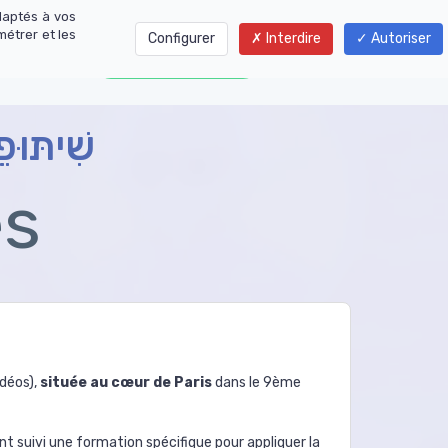
daptés à vos
métrer et les
Configurer
Interdire
Autoriser
01 77 01 01 06
שִׁיתּוּפֵ
es
idéos),
située au cœur de Paris
dans le 9ème
nt suivi une formation spécifique pour appliquer la