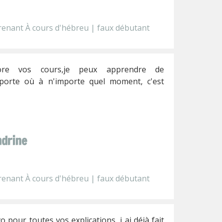
enant À cours d'hébreu | faux débutant
dore vos cours,je peux apprendre de
porte où à n'importe quel moment, c'est
drine
enant À cours d'hébreu | faux débutant
o pour toutes vos explications ,j ai déjà fait