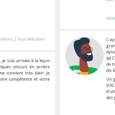
Appr
hébreu | faux débutant
L'ap
gran
dyna
qd C
 je suis arrivée à la leçon
de t
elques retours en arrière
dis
e convient très bien. Je
otre compétence et votre
Un g
d'AC
d'ut
des p