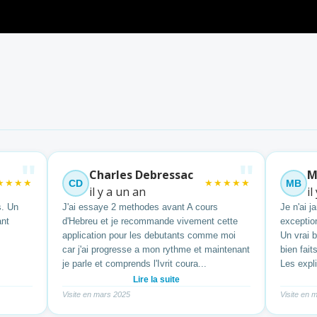
"
"
Charles Debressac
M
★★★★
CD
★★★★★
MB
il y a un an
il
s. Un
J'ai essaye 2 methodes avant A cours
Je n'ai 
ant
d'Hebreu et je recommande vivement cette
exception
application pour les debutants comme moi
Un vrai 
car j'ai progresse a mon rythme et maintenant
bien fait
je parle et comprends l'Ivrit coura...
Les expli
Lire la suite
Visite en mars 2025
Visite en 