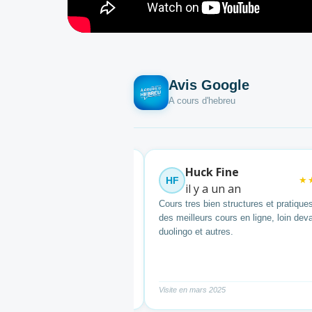
Avis Google
A cours d'hebreu
"
 Legrand
Huck Fine
★★★★★
HF
★
 un an
il y a un an
 les cours. C'est vraiment bien
Cours tres bien structures et pratique
plus on peut imprimer les cours
des meilleurs cours en ligne, loin dev
ravailler a son rythme c'est
duolingo et autres.
.
2025
Visite en mars 2025