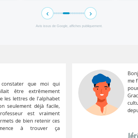
‹
›
Avis issus de Google, affiches publiquement.
Bonj
me f
 constater que moi qui
pour
llait être extrêmement
Grac
 les lettres de l'alphabet
cult
n seulement déjà facile,
depu
ofesseur est vraiment
rmets de bien retenir ces
mmence à trouver ça
Jé