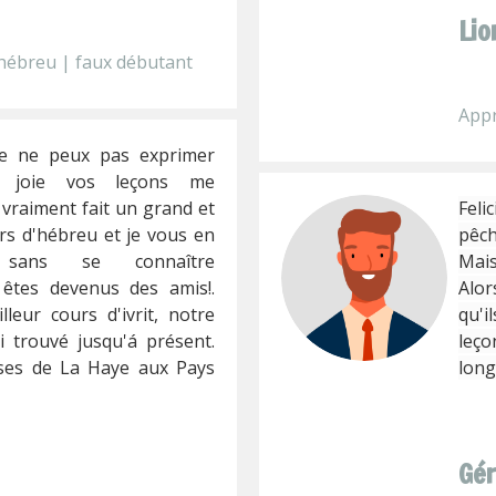
Lio
hébreu | faux débutant
Appr
 je ne peux pas exprimer
le joie vos leçons me
vraiment fait un grand et
Feli
rs d'hébreu et je vous en
pêch
 sans se connaître
Mais
êtes devenus des amis!.
Alo
leur cours d'ivrit, notre
qu'i
i trouvé jusqu'á présent.
leç
uses de La Haye aux Pays
long
Gé