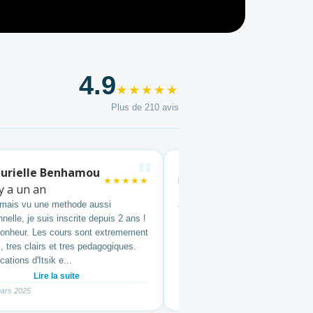
4.9
★★★★★
Plus de 210 avis
"
urielle Benhamou
David Marciano
★★★★★
DM
 y a un an
il y a un an
jamais vu une methode aussi
Juste genial ! Je ne peux plus m
nelle, je suis inscrite depuis 2 ans !
Bravo Itsik et Elie !
bonheur. Les cours sont extremement
s, tres clairs et tres pedagogiques.
cations d'Itsik e...
Lire la suite
mars 2025
Visite en fevrier 2025