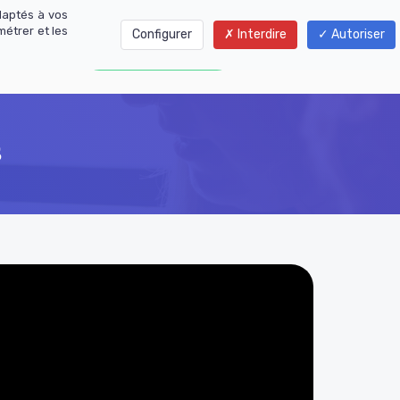
daptés à vos
métrer et les
Configurer
Interdire
Autoriser
01 77 01 01 06
s