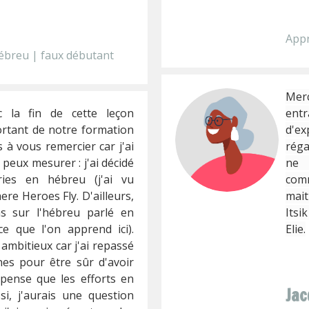
Appr
ébreu | faux débutant
Merc
 la fin de cette leçon
ent
ortant de notre formation
d'ex
s à vous remercier car j'ai
réga
 peux mesurer : j'ai décidé
ne 
ies en hébreu (j'ai vu
comm
e Heroes Fly. D'ailleurs,
mait
ns sur l'hébreu parlé en
Itsi
e que l'on apprend ici).
Elie.
ambitieux car j'ai repassé
nes pour être sûr d'avoir
pense que les efforts en
Jac
si, j'aurais une question