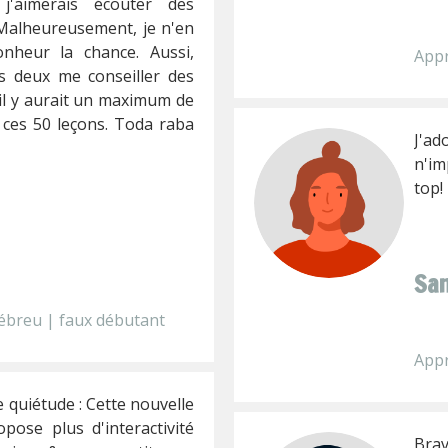
'aimerais écouter des
Malheureusement, je n'en
nheur la chance. Aussi,
Appr
s deux me conseiller des
il y aurait un maximum de
 ces 50 leçons. Toda raba
J'a
n'im
top!
San
ébreu | faux débutant
Appr
quiétude : Cette nouvelle
pose plus d'interactivité
Brav