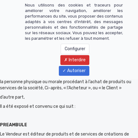
Politique de confidentialité
Nous utilisons des cookies et traceurs pour
améliorer votre navigation, améliorer les
(application)
performances du site, vous proposer des contenus
adaptés à vos centres d’intérêt, des messages
personnalisés et des fonctionnalités de partage
Entre la Société TOUCHE PAS A MA COM domiciliée au 316 rue Saint-
sur les réseaux sociaux. Vous pouvez les accepter,
Martin, 75003 PARIS, inscrit au registre du commerce et des société
les paramétrer et les refuser à tout moment.
de Nanterre immatriculée sous le numéro SIRET n°838 045 912
00022 représentée par M. Élie COHEN en qualité de président et
Configurer
exploitant du site :
www.acoursdhebreu.com
Interdire
ci-après dénommé le vendeur
Autoriser
D’une part,
la personne physique ou morale procédant à l’achat de produits ou
services de la société, Ci-après, « l’Acheteur », ou « le Client »
d’autre part,
Il a été exposé et convenu ce qui suit :
PREAMBULE
Le Vendeur est éditeur de produits et de services de créations de