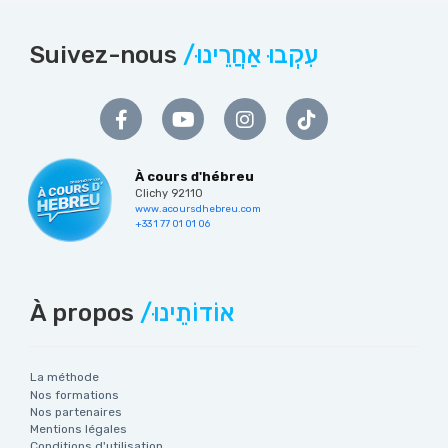
Suivez-nous
/עִקְבוּ אַחֲרֵינוּ
À cours d'hébreu
Clichy 92110
www.acoursdhebreu.com
+33 1 77 01 01 06
À propos
/אוֹדוֹתֵינוּ
La méthode
Nos formations
Nos partenaires
Mentions légales
Conditions d'utilisation