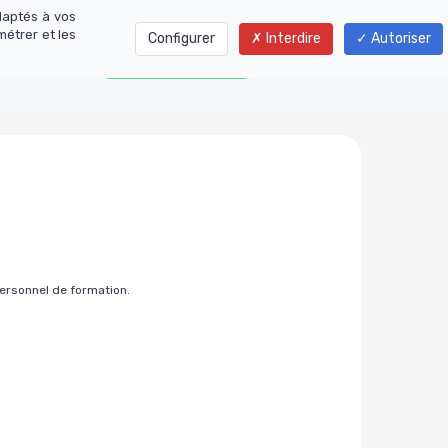
daptés à vos
métrer et les
Configurer
Interdire
Autoriser
01 77 01 01 06
ersonnel de formation.