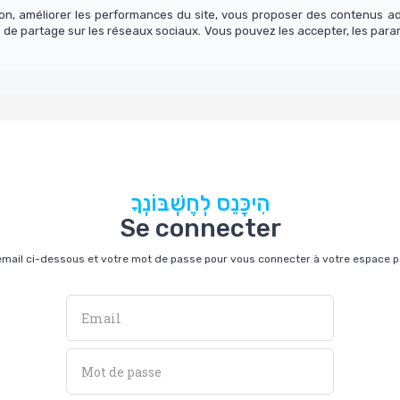
tion, améliorer les performances du site, vous proposer des contenus a
 de partage sur les réseaux sociaux. Vous pouvez les accepter, les para
os cours
Actualité
Contact
S'abonner
הִיכָּנֵס לְחֶשְׁבּוֹנְךָ
Se connecter
email ci-dessous et votre mot de passe pour vous connecter à votre espace p