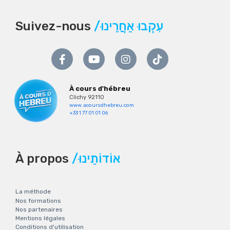
Suivez-nous
/עִקְבוּ אַחֲרֵינוּ
À cours d'hébreu
Clichy 92110
www.acoursdhebreu.com
+33 1 77 01 01 06
À propos
/אוֹדוֹתֵינוּ
La méthode
Nos formations
Nos partenaires
Mentions légales
Conditions d'utilisation