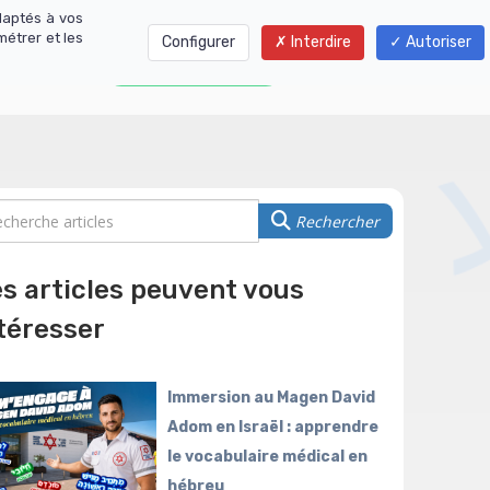
daptés à vos
métrer et les
Configurer
Interdire
Autoriser
01 77 01 01 06
Rechercher
s articles peuvent vous
téresser
Immersion au Magen David
Adom en Israël : apprendre
le vocabulaire médical en
hébreu