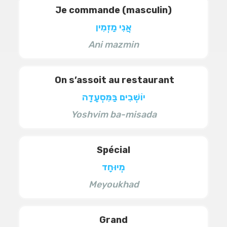
Je commande (masculin)
אֲנִי מַזְמִין
Ani mazmin
On s’assoit au restaurant
יוֹשְׁבִים בַּמִּסְעָדָה
Yoshvim ba-misada
Spécial
מְיוּחָד
Meyoukhad
Grand