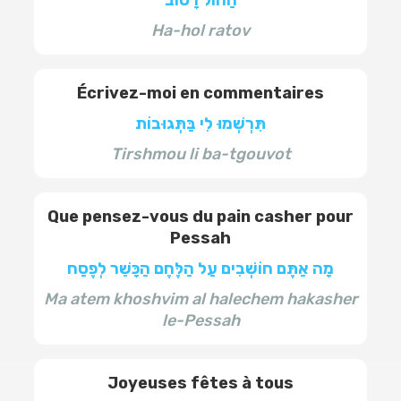
הַחוֹל רָטוֹב
Ha-hol ratov
Écrivez-moi en commentaires
תִּרְשְׁמוּ לִי בַּתְּגוּבוֹת
Tirshmou li ba-tgouvot
Que pensez-vous du pain casher pour
Pessah
מָה אַתֶּם חוֹשְׁבִים עַל הַלֶּחֶם הַכָּשֵׁר לְפֶסַח
Ma atem khoshvim al halechem hakasher
le-Pessah
Joyeuses fêtes à tous