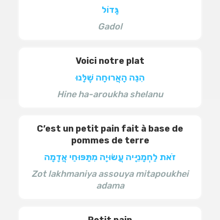
גָּדוֹל
Gadol
Voici notre plat
הִנֵּה הָאֲרוּחָה שֶׁלָּנוּ
Hine ha-aroukha shelanu
C’est un petit pain fait à base de
pommes de terre
זֹאת לַחְמָנִיָּיה עֲשׂוּיָה מִתַּפּוּחֵי אֲדָמָה
Zot lakhmaniya assouya mitapoukhei
adama