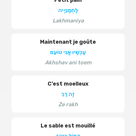
Petit pain
לַחְמָנִיָּיה
Lakhmaniya
Maintenant je goûte
עַכְשָׁיו אֲנִי טוֹעֵם
Akhshav ani toem
C’est moelleux
זֶה רַךְ
Ze rakh
Le sable est mouillé