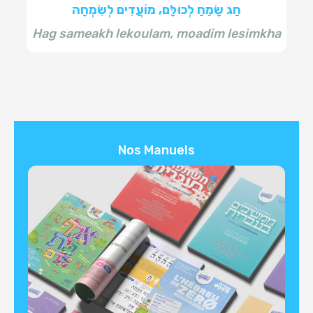
חַג שָׂמֵחַ לְכוּלָּם, מוֹעֲדִים לְשִׂמְחָה
Hag sameakh lekoulam, moadim lesimkha
Nos Manuels