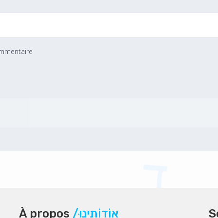
ommentaire
À propos
/אוֹדוֹתֵינוּ
S