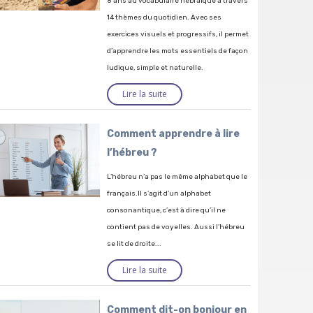
8 ans au vocabulaire hébraïque à travers
14 thèmes du quotidien. Avec ses
exercices visuels et progressifs, il permet
d’apprendre les mots essentiels de façon
ludique, simple et naturelle.
Lire la suite
Comment apprendre à lire
l’hébreu ?
L’hébreu n’a pas le même alphabet que le
français.Il s’agit d’un alphabet
consonantique, c’est à dire qu’il ne
contient pas de voyelles. Aussi l’hébreu
se lit de droite...
Lire la suite
Comment dit-on bonjour en