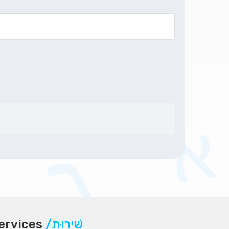
ervices
/שֵׁירוּת