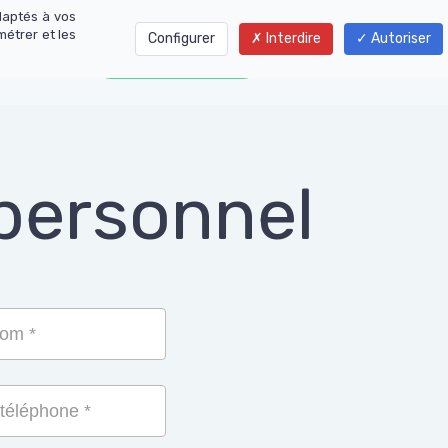
daptés à vos
métrer et les
Configurer
Interdire
Autoriser
01 77 01 01 06
personnel