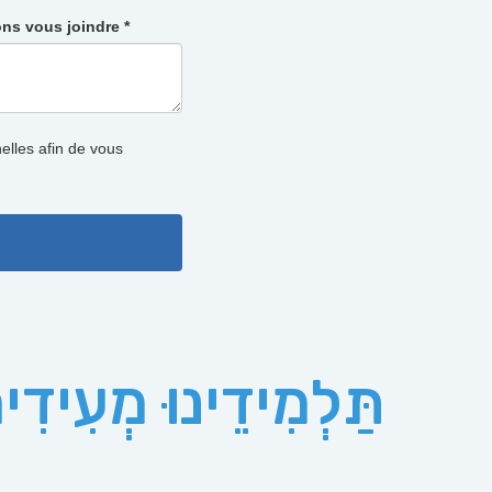
ons vous joindre *
lles afin de vous
תַּלְמִידֵינוּ מְעִידִי