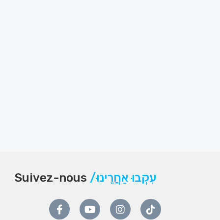
Suivez-nous
/עִקְבוּ אַחֲרֵינוּ