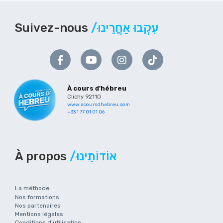
Suivez-nous
/עִקְבוּ אַחֲרֵינוּ
À cours d'hébreu
Clichy 92110
www.acoursdhebreu.com
+33 1 77 01 01 06
À propos
/אוֹדוֹתֵינוּ
La méthode
Nos formations
Nos partenaires
Mentions légales
Conditions d'utilisation