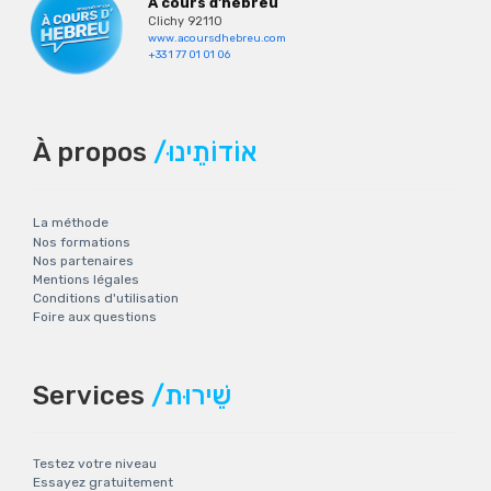
À cours d'hébreu
Clichy 92110
www.acoursdhebreu.com
+33 1 77 01 01 06
À propos
/אוֹדוֹתֵינוּ
La méthode
Nos formations
Nos partenaires
Mentions légales
Conditions d'utilisation
Foire aux questions
Services
/שֵׁירוּת
Testez votre niveau
Essayez gratuitement