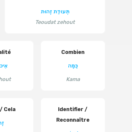
תְּעוּדַת זֶהוּת
Teoudat zehout
lité
Combien
כַּמָּה
אֵיכו
hout
Kama
/ Cela
Identifier /
Reconnaître
זֶה