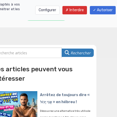
daptés à vos
métrer et les
Configurer
Interdire
Autoriser
01 77 01 01 06
Rechercher
s articles peuvent vous
téresser
Arrêtez de toujours dire «
אֲנִי יָכוֹל » en hébreu !
Découvrez une alternative très utilisée