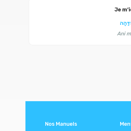
Je m’i
ְדַּהָה
Ani m
Nos Manuels
Men