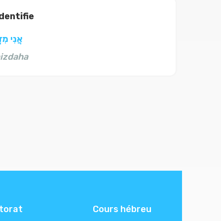
dentifie
אֲנִי מִז
izdaha
torat
Cours hébreu