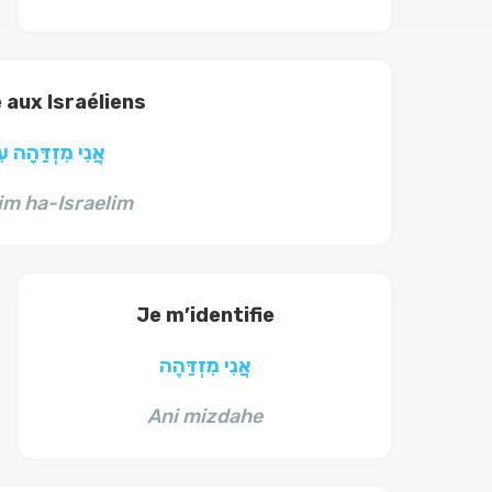
 aux Israéliens
אֲנִי מִזְדַּהָה עִ
im ha-Israelim
Je m’identifie
אֲנִי מִזְדַּהֶה
Ani mizdahe