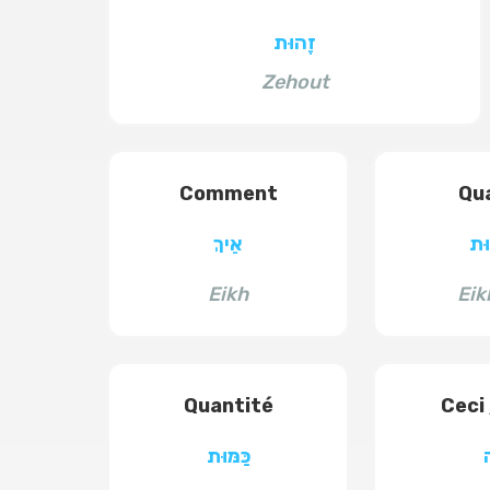
זֶהוּת
Zehout
Comment
Qua
ּת
אֵיךְ
Eikh
Eik
Quantité
Ceci 
כַּמּוּת