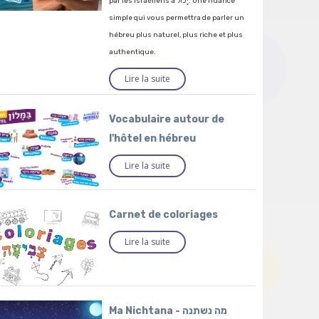
par les Israéliens à יָכוֹל. Une nuance
simple qui vous permettra de parler un
hébreu plus naturel, plus riche et plus
authentique.
Lire la suite
Vocabulaire autour de
l'hôtel en hébreu
Lire la suite
Carnet de coloriages
Lire la suite
Ma Nichtana - מה נשתנה