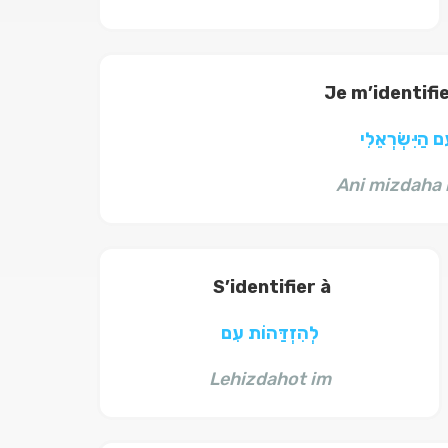
Je m’identifie
ם הַיִּשְׂרְאֵלִי
Ani mizdaha 
S’identifier à
לְהִזְדַּהוֹת עִם
Lehizdahot im