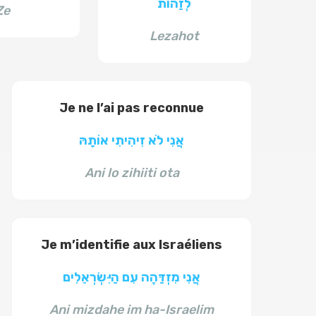
לְזַהוֹת
Ze
Lezahot
Je ne l’ai pas reconnue
אֲנִי לֹא זִיהִיתִי אוֹתָהּ
Ani lo zihiiti ota
Je m’identifie aux Israéliens
אֲנִי מִזְדַּהֶה עִם הַיִּשְׂרְאֵלִים
Ani mizdahe im ha-Israelim