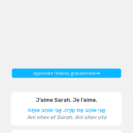
Apprendre l'hébreu gratuitement
J’aime Sarah. Je l’aime.
אֲנִי אוֹהֵב אֶת שָׂרָה. אֲנִי אוֹהֵב אוֹתָהּ
Ani ohev et Sarah. Ani ohev ota