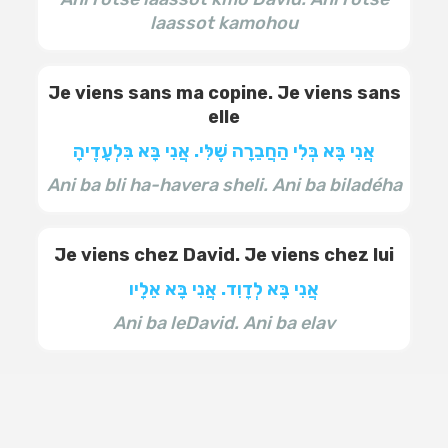
laassot kamohou
Je viens sans ma copine. Je viens sans
elle
אֲנִי בָּא בְּלִי הַחֲבֵרָה שֶׁלִּי. אֲנִי בָּא בִּלְעָדֶיהָ
Ani ba bli ha-havera sheli. Ani ba biladéha
Je viens chez David. Je viens chez lui
אֲנִי בָּא לְדָוִד. אֲנִי בָּא אֵלָיו
Ani ba leDavid. Ani ba elav