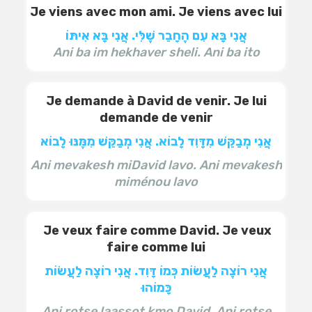
Je viens avec mon ami. Je viens avec lui
אֲנִי בָּא עִם הֶחָבֵר שֶׁלִּי. אֲנִי בָּא אִיתּוֹ
Ani ba im hekhaver sheli. Ani ba ito
Je demande à David de venir. Je lui
demande de venir
אֲנִי מְבַקֵּשׁ מִדָּוִד לָבוֹא. אֲנִי מְבַקֵּשׁ מִמֶּנּוּ לָבוֹא
Ani mevakesh miDavid lavo. Ani mevakesh
miménou lavo
Je veux faire comme David. Je veux
faire comme lui
אֲנִי רוֹצֶה לַעֲשׂוֹת כְּמוֹ דָּוִד. אֲנִי רוֹצֶה לַעֲשׂוֹת
כָּמוֹהוּ
Ani rotse laassot kmo David. Ani rotse