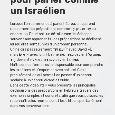
un Israélien
Lorsque l'on commence à parler hébreu, on apprend
rapidement les prépositions comme אֶת, עִם, מִן, אֶל ou
encore כְּמוֹ. Pourtant, un détail essentiel échappe
souvent aux apprenants : ces prépositions se déclinent
lorsqu'elles sont suivies d'un pronom personnel.
On ne dira pas seulement
עִם דָּוִד
(« avec David »),
mais
אִתּוֹ
(« avec lui »). De même,
מִדָּוִד
devient
אֶל
,
מִמֶּנּוּ
דָּוִד
devient
אֵלָיו
, et
כְּמוֹ דָּוִד
devient
כָּמוֹהוּ
.
Maîtriser ces formes est indispensable pour comprendre
les Israéliens et s'exprimer avec naturel. C'est
précisément ce qui permet de passer d'un hébreu
scolaire à un hébreu vivant et fluide.
Dans cette vidéo, Itsik vous présente les principales
déclinaisons des prépositions en hébreu à travers des
exemples simples et concrets, afin que vous puissiez les
reconnaître, les mémoriser et les utiliser spontanément
dans vos conversations.