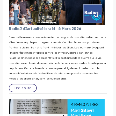
RadioJ d'Actualité Israël - 6 Mars 2026
Dans cette revue de presse israélienne, les grands quotidiens décrivent une
situation marquée par une guerre menée simultanément sur plusieurs
fronts : le Liban, l’Iran et le front intérieur israélien. Les journaux évoquent
l’intensification des frappes contre les infrastructures iraniennes,
l’élargissement possible du conflit et l’impact direct de la guerre sur la vie
quotidienne en Israël, du marché immobilier aux mesures de sécurité pour la
population. Cette lecture de la presse permet également de découvrir le
vocabulaire hébreu de l’actualité et de mieux comprendre comment les
médias israéliens analysent les événements.
Lire la suite