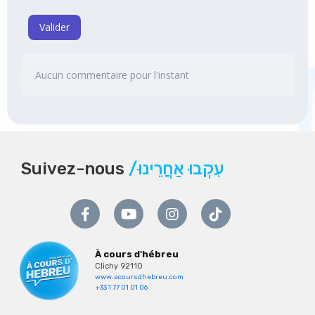
Valider
Aucun commentaire pour l'instant
Suivez-nous
/עִקְבוּ אַחֲרֵינוּ
À cours d'hébreu
Clichy 92110
www.acoursdhebreu.com
+33 1 77 01 01 06