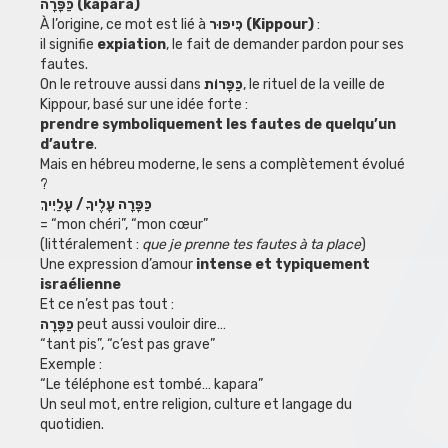
כַּפָּרָה (kapara)
À l’origine, ce mot est lié à
כִּיפּוּר (Kippour)
:
il signifie
expiation
, le fait de demander pardon pour ses
fautes.
On le retrouve aussi dans
כַּפָּרוֹת
, le rituel de la veille de
Kippour, basé sur une idée forte :
prendre symboliquement les fautes de quelqu’un
d’autre
.
Mais en hébreu moderne, le sens a complètement évolué
?
כַּפָּרָה עָלֶיךָ / עָלַיִיךְ
= “mon chéri”, “mon cœur”
(littéralement :
que je prenne tes fautes à ta place
)
Une expression d’amour
intense et typiquement
israélienne
Et ce n’est pas tout :
כַּפָּרָה
peut aussi vouloir dire…
“tant pis”, “c’est pas grave”
Exemple :
“Le téléphone est tombé… kapara”
Un seul mot, entre religion, culture et langage du
quotidien.