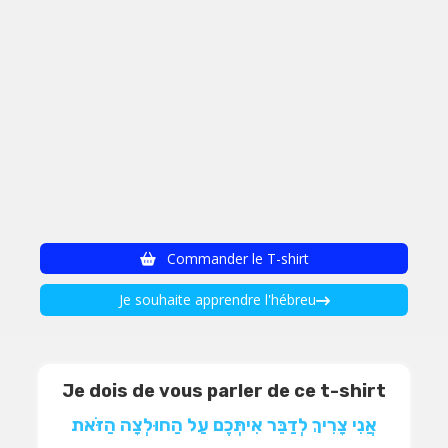
Commander le T-shirt
Je souhaite apprendre l'hébreu
Je dois de vous parler de ce t-shirt
אֲנִי צָרִיךְ לְדַבֵּר אִיתְּכֶם עַל הַחוּלְצָה הַזֹּאת