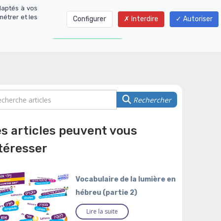
daptés à vos
métrer et les
Configurer
Interdire
Autoriser
01 77 01 01 06
Rechercher
s articles peuvent vous
téresser
Vocabulaire de la lumière en
hébreu (partie 2)
Lire la suite