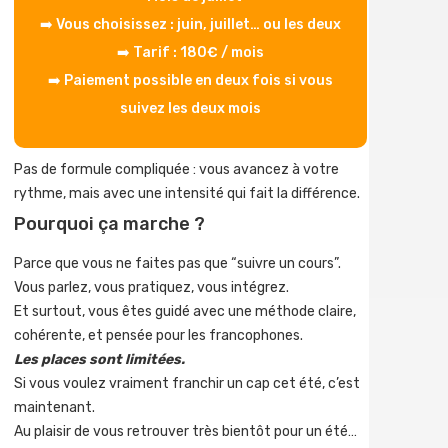
➡️ Vous choisissez : juin, juillet… ou les deux
➡️ Tarif : 180€ / mois
➡️ Paiement possible en deux fois si vous
suivez les deux mois
Pas de formule compliquée : vous avancez à votre
rythme, mais avec une intensité qui fait la différence.
Pourquoi ça marche ?
Parce que vous ne faites pas que “suivre un cours”.
Vous parlez, vous pratiquez, vous intégrez.
Et surtout, vous êtes guidé avec une méthode claire,
cohérente, et pensée pour les francophones.
Les places sont limitées.
Si vous voulez vraiment franchir un cap cet été, c’est
maintenant.
Au plaisir de vous retrouver très bientôt pour un été…