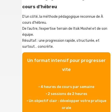
cours d’hébreu
D’un côté, la méthode pédagogique reconnue de À
cours d’hébreu.
De l’autre, l’expertise terrain de Itsik Moshel et de son
équipe.
Résultat : une progression rapide, structurée, et
surtout… concrète.
Un format intensif pour progresser
vite
• 4 heures de cours par semaine
• 2 sessions de 2 heures
• Un objectif clair : développer votre pratique
orale